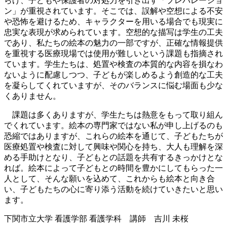
らげ、子どもや保護者の対処力を引き出す「プレパレーショ
ン」が重視されています。そこでは、誤解や空想による不安
や恐怖を避けるため、キャラクターを用いる場合でも現実に
忠実な表現が求められています。空想的な描写は学生の工夫
であり、私たちの絵本の魅力の一部ですが、正確な情報提供
を重視する医療現場では使用が難しいという課題も指摘され
ています。学生たちは、処置や検査の本質的な内容を損なわ
ないように配慮しつつ、子どもが楽しめるよう創造的な工夫
を凝らしてくれていますが、そのバランスに悩む場面も少な
くありません。
課題は多くありますが、学生たちは熱意をもって取り組ん
でくれています。絵本の専門家ではない私が申し上げるのも
恐縮ではありますが、これらの絵本を通じて、子どもたちが
医療処置や検査に対して興味や関心を持ち、大人も理解を深
める手助けとなり、子どもとの話題を共有するきっかけとな
れば。絵本によって子どもとの時間を豊かにしてもらった一
人として、そんな願いを込めて、これからも絵本と向き合
い、子どもたちの心に寄り添う活動を続けていきたいと思い
ます。
下関市立大学 看護学部 看護学科 講師 吉川 未桜