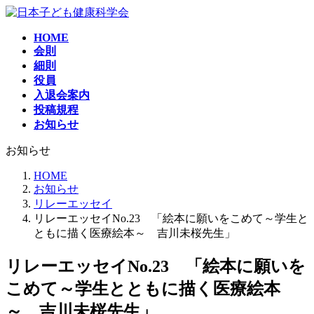
コ
ナ
ン
ビ
HOME
テ
ゲ
会則
ン
ー
細則
ツ
シ
役員
へ
ョ
入退会案内
ス
ン
投稿規程
キ
に
お知らせ
ッ
移
プ
動
お知らせ
HOME
お知らせ
リレーエッセイ
リレーエッセイNo.23 「絵本に願いをこめて～学生と
ともに描く医療絵本～ 吉川未桜先生」
リレーエッセイNo.23 「絵本に願いを
こめて～学生とともに描く医療絵本
～ 吉川未桜先生」