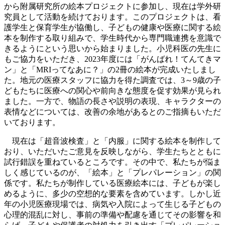
から附属研究所の絵本プロジェクトに参加し、現在は学外研
究員として活動を続けております。このプロジェクトは、看
護学生と保育学生が協働し、子どもの健康や医療に関する絵
本を制作する取り組みで、学生時代から専門職連携を意識で
きるようにという思いから始まりました。小児科医の先生に
もご協力をいただき、2023年度には「がんばれ！てんてきマ
ン」と「MRIってなあに？」の2冊の絵本が完成いたしまし
た。地元の医療スタッフに協力を得た調査では、3～9歳の子
どもたちに医療への関心や前向きな態度を促す効果が見られ
ました。一方で、物語の長さや説明の表現、キャラクターの
表情などについては、改善の余地があるとのご指摘もいただ
いております。
現在は「超音波検査」と「内服」に関する絵本を制作して
おり、いただいたご意見を反映しながら、学生たちとともに
試行錯誤を重ねているところです。その中で、私たちが悩ま
しく感じているのが、「絵本」と「プレパレーション」の関
係です。私たちが制作している医療絵本には、子どもが楽し
めるように、多少の空想的な要素を含めています。しかし近
年の小児医療現場では、病気や入院によって生じる子どもの
心理的混乱に対し、事前の準備や配慮を通じてその影響を和