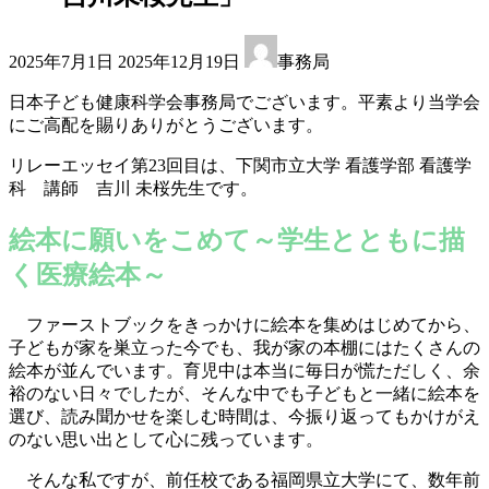
最
2025年7月1日
2025年12月19日
事務局
終
更
日本子ども健康科学会事務局でございます。平素より当学会
新
にご高配を賜りありがとうございます。
日
時
リレーエッセイ第23回目は、下関市立大学 看護学部 看護学
:
科 講師 吉川 未桜先生です。
絵本に願いをこめて～学生とともに描
く医療絵本～
ファーストブックをきっかけに絵本を集めはじめてから、
子どもが家を巣立った今でも、我が家の本棚にはたくさんの
絵本が並んでいます。育児中は本当に毎日が慌ただしく、余
裕のない日々でしたが、そんな中でも子どもと一緒に絵本を
選び、読み聞かせを楽しむ時間は、今振り返ってもかけがえ
のない思い出として心に残っています。
そんな私ですが、前任校である福岡県立大学にて、数年前