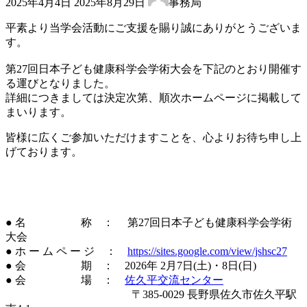
2025年4月4日
2025年8月29日
事務局
終
更
平素より当学会活動にご支援を賜り誠にありがとうございま
新
す。
日
時
第27回日本子ども健康科学会学術大会を下記のとおり開催す
:
る運びとなりました。
詳細につきましては決定次第、順次ホームページに掲載して
まいります。
皆様に広くご参加いただけますことを、心よりお待ち申し上
げております。
● 名 称 ： 第27回日本子ども健康科学会学術
大会
● ホ ー ム ペ ー ジ ：
https://sites.google.com/view/jshsc27
● 会 期 ： 2026年 2月7日(土)・8日(日)
● 会 場 ：
佐久平交流センター
〒385-0029 長野県佐久市佐久平駅