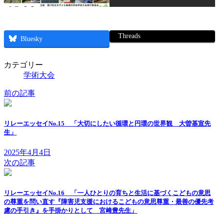
Threads
Bluesky
カテゴリー
学術大会
前の記事
リレーエッセイNo.15 「大切にしたい循環と円環の世界観 大曽基宣先
生」
2025年4月4日
次の記事
リレーエッセイNo.16 「一人ひとりの育ちと生活に基づくこどもの意思
の尊重を問い直す『障害児支援におけるこどもの意思尊重・最善の優先考
慮の手引き』を手掛かりとして 宮﨑豊先生」