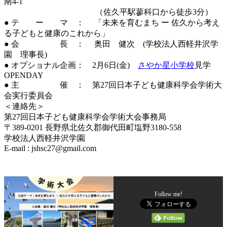
南4-1
（佐久平駅蓼科口から徒歩3分）
● テ ー マ ： 「未来を育むまち ー 佐久から考え
る子どもと健康のこれから」
● 会 長 ： 奥田 健次 (学校法人西軽井沢学
園 理事長)
● オプショナル企画： 2月6日(金)
さやか星小学校
見学
OPENDAY
● 主 催 ： 第27回日本子ども健康科学会学術大
会実行委員会
＜連絡先＞
第27回日本子ども健康科学会学術大会事務局
〒389-0201 長野県北佐久郡御代田町塩野3180-558
学校法人西軽井沢学園
E-mail : jshsc27@gmail.com
Follow me!