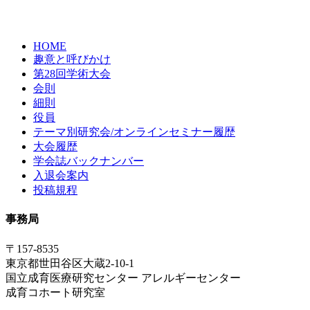
HOME
趣意と呼びかけ
第28回学術大会
会則
細則
役員
テーマ別研究会/オンラインセミナー履歴
大会履歴
学会誌バックナンバー
入退会案内
投稿規程
事務局
〒157-8535
東京都世田谷区大蔵2-10-1
国立成育医療研究センター アレルギーセンター
成育コホート研究室