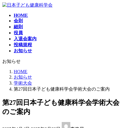
コ
ナ
ン
ビ
HOME
テ
ゲ
会則
ン
ー
細則
ツ
シ
役員
へ
ョ
入退会案内
ス
ン
投稿規程
キ
に
お知らせ
ッ
移
プ
動
お知らせ
HOME
お知らせ
学術大会
第27回日本子ども健康科学会学術大会のご案内
第27回日本子ども健康科学会学術大会
のご案内
最