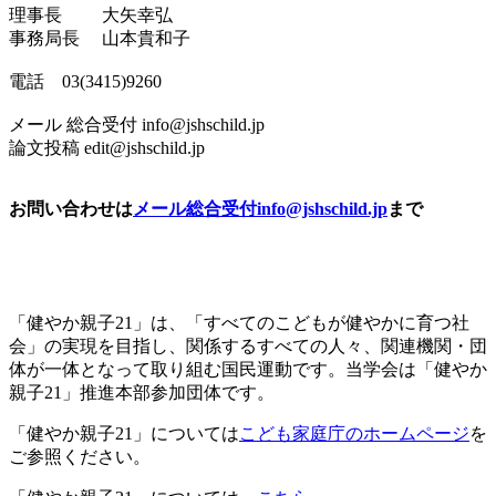
理事長 大矢幸弘
事務局長 山本貴和子
電話 03(3415)9260
メール 総合受付 info@jshschild.jp
論文投稿 edit@jshschild.jp
お問い合わせは
メール総合受付
info@jshschild.jp
まで
「健やか親子21」は、「すべてのこどもが健やかに育つ社
会」の実現を目指し、関係するすべての人々、関連機関・団
体が一体となって取り組む国民運動です。当学会は「健やか
親子21」推進本部参加団体です。
「健やか親子21」については
こども家庭庁のホームページ
を
ご参照ください。